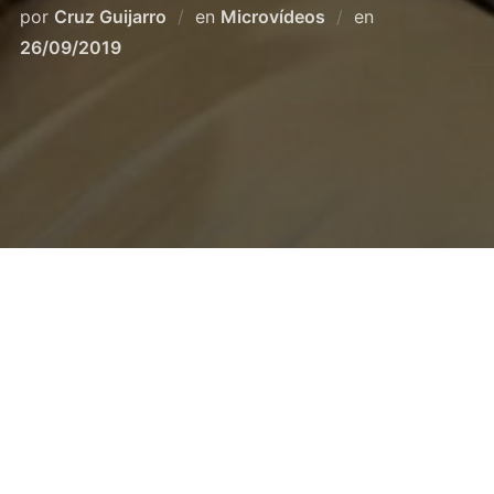
Publicado
por
Cruz Guijarro
en
Microvídeos
en
el
26/09/2019
[fusion_builder_container hundred_percent=»no»
hundred_percent_height=»no»
hundred_percent_height_scroll=»no»
hundred_percent_height_center_content=»yes»
equal_height_columns=»no» menu_anchor=»»
hide_on_mobile=»small-visibility,medium-
visibility,large-visibility» status=»published»