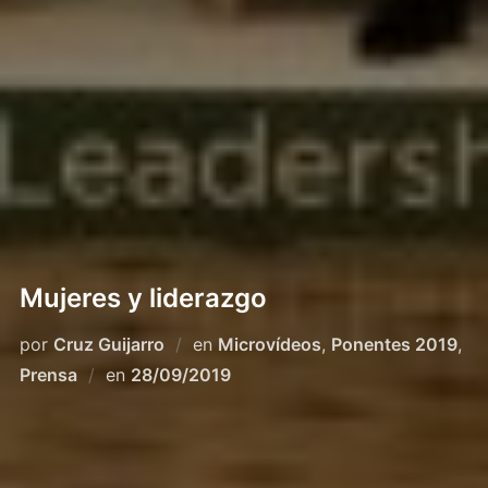
Mujeres y liderazgo
por
Cruz Guijarro
en
Microvídeos
,
Ponentes 2019
,
Publicado
Prensa
en
28/09/2019
el