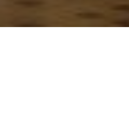
[fusion_builder_container hundred_percent=»no»
hundred_percent_height=»no»
hundred_percent_height_scroll=»no»
hundred_percent_height_center_content=»yes»
equal_height_columns=»no» menu_anchor=»»
hide_on_mobile=»small-visibility,medium-
visibility,large-visibility» status=»published»
publish_date=»» class=»» id=»»
background_color=»» background_image=»»
background_position=»center center»
background_repeat=»no-repeat» fade=»no»