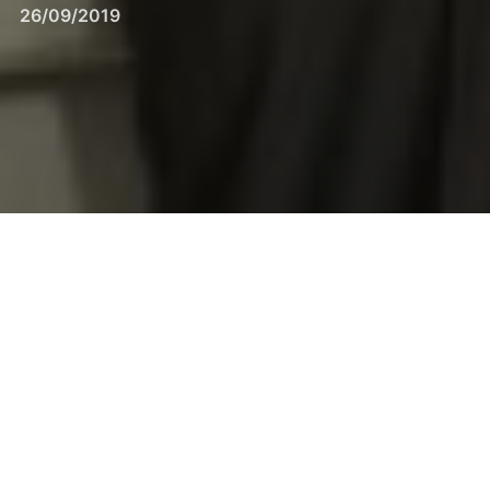
el
26/09/2019
[fusion_builder_container hundred_percent=»no»
hundred_percent_height=»no»
hundred_percent_height_scroll=»no»
hundred_percent_height_center_content=»yes»
equal_height_columns=»no» menu_anchor=»»
hide_on_mobile=»small-visibility,medium-
visibility,large-visibility» status=»published»
publish_date=»» class=»» id=»»