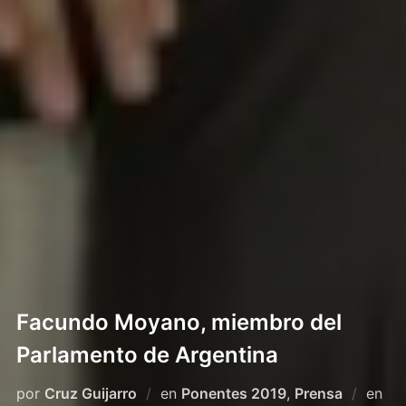
Facundo Moyano, miembro del
Parlamento de Argentina
Pub
por
Cruz Guijarro
en
Ponentes 2019
,
Prensa
en